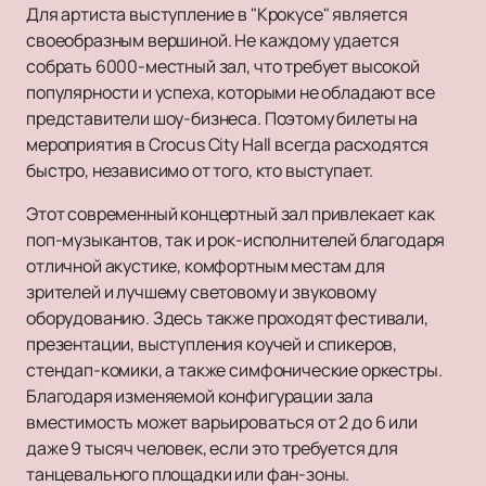
Для артиста выступление в "Крокусе" является
своеобразным вершиной. Не каждому удается
собрать 6000-местный зал, что требует высокой
популярности и успеха, которыми не обладают все
представители шоу-бизнеса. Поэтому билеты на
мероприятия в Crocus City Hall всегда расходятся
быстро, независимо от того, кто выступает.
Этот современный концертный зал привлекает как
поп-музыкантов, так и рок-исполнителей благодаря
отличной акустике, комфортным местам для
зрителей и лучшему световому и звуковому
оборудованию. Здесь также проходят фестивали,
презентации, выступления коучей и спикеров,
стендап-комики, а также симфонические оркестры.
Благодаря изменяемой конфигурации зала
вместимость может варьироваться от 2 до 6 или
даже 9 тысяч человек, если это требуется для
танцевального площадки или фан-зоны.