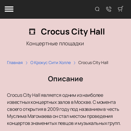
Crocus City Hall
Концертные площадки
Главная
О Крокус Сити Холле
Crocus City Hall
Описание
Crocus City Hall является одним из наиболее
известных концертных залов в Москве. С момента
своего открытия в 2009 году под названием в честь
Муслима Магомаева он стал местом проведения
концертов знаменитых певцов и музыкальных групп.