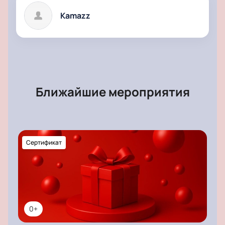
удивит гостей какой-нибудь редкой песней,
Kamazz
остается! Приходите, чтобы услышать вживую
бэнгеры, занявшие топ чартов Vkontakte и BOOM.
Купить билеты на концерт хип-хоп исполнителя
«Каmazz» вы можете на нашем сайте. В случае
непредвиденных обстоятельств возможна отмена
брони.
Ближайшие мероприятия
Сертификат
0+