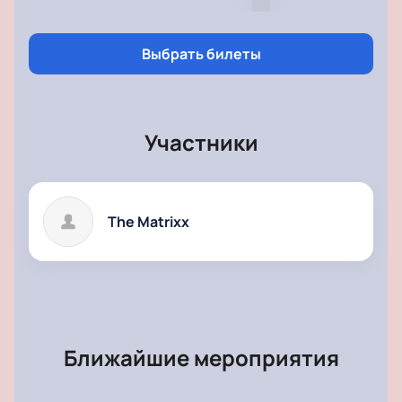
Купить билеты на концерт «Агата Кристи 35 лет»
Глеба Самойлова и The MatriXX можно всего за 5
минут на нашем сайте. Выбирайте места и
Выбрать билеты
оплачивайте их онлайн, а после мы направим на
ваш электронный адрес почты официальные
билеты. Приятные цены и удобный сервис
порадуют вас!
Участники
The Matrixx
Ближайшие мероприятия