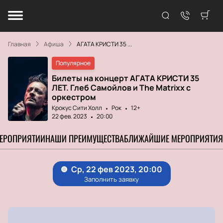
Главная
Афиша
АГАТА КРИСТИ 35 ...
Популярное
Билеты на концерт АГАТА КРИСТИ 35
ЛЕТ. Глеб Самойлов и The Matrixx с
оркестром
Крокус Сити Холл
Рок
12+
22 фев. 2023
20:00
МЕРОПРИЯТИИ
НАШИ ПРЕИМУЩЕСТВА
БЛИЖАЙШИЕ МЕРОПРИЯТИЯ