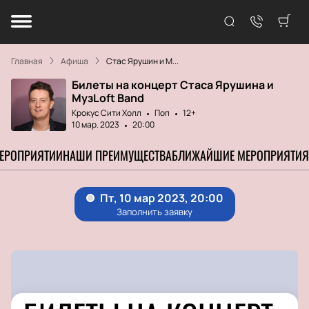
Главная
Афиша
Стас Ярушин и М...
Билеты на концерт Стаса Ярушина и
МузLoft Band
Крокус Сити Холл
Поп
12+
10 мар. 2023
20:00
МЕРОПРИЯТИИ
НАШИ ПРЕИМУЩЕСТВА
БЛИЖАЙШИЕ МЕРОПРИЯТИЯ