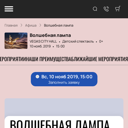
Главная
Афиша
Волшебная лампа
Волшебная лампа
VEGAS CITY HALL
Детский спектакль
0+
10 нояб. 2019
15:00
МЕРОПРИЯТИИ
НАШИ ПРЕИМУЩЕСТВА
БЛИЖАЙШИЕ МЕРОПРИЯТИЯ
ВОЛШЕБНАЯ ЛАМПА