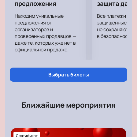
своих гостей. Свое мастерство покажут 50 артистов и
предложения
защита данн
поведают добрую притчу о том, как добро побеждает
Находим уникальные
Все платежи про
зло. Живой вокал, красивые одежды и цирковые трюки
предложения от
защищённые шлю
будут интересны взрослым и детям.
организаторов и
не сохраняются 
проверенных продавцов —
в безопасности.
даже те, которых уже нет в
официальной продаже.
Выбрать билеты
Ближайшие мероприятия
Сертификат