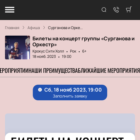
Главная
Афиша
Сурганова и Орке...
Билеты на концерт группы «Сурганова и
Оркестр»
Крокус Сити Холл
Рок
6+
18 нояб. 2023
19:00
МЕРОПРИЯТИИ
НАШИ ПРЕИМУЩЕСТВА
БЛИЖАЙШИЕ МЕРОПРИЯТИЯ