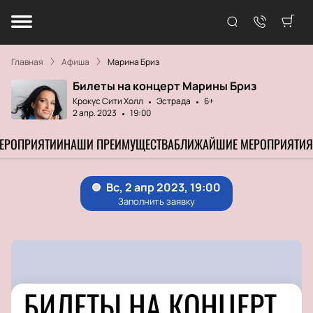
Главная
Афиша
Марина Бриз
Билеты на концерт Марины Бриз
Крокус Сити Холл
Эстрада
6+
2 апр. 2023
19:00
МЕРОПРИЯТИИ
НАШИ ПРЕИМУЩЕСТВА
БЛИЖАЙШИЕ МЕРОПРИЯТИЯ
БИЛЕТЫ НА КОНЦЕРТ