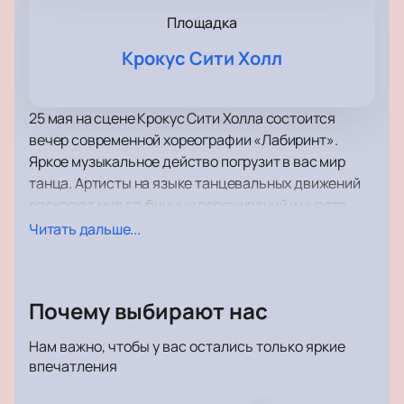
Площадка
Крокус Сити Холл
25 мая на сцене Крокус Сити Холла состоится
вечер современной хореографии «Лабиринт».
Яркое музыкальное действо погрузит в вас мир
танца. Артисты на языке танцевальных движений
раскроют мир глубинных переживаний и чувств.
Красивые танцевальные композиции, яркие
Читать дальше...
костюмы, потрясающее музыкальное
сопровождение создают на сцене и в зале особую
атмосферу.
Почему выбирают нас
Если вам не хватает яркости, положительных
эмоций и новых впечатлений, решение пойти на
Нам важно, чтобы у вас остались только яркие
танцевальное шоу восполнит все эти пробелы!
впечатления
Приготовьтесь пританцовывать в ритм, громко
аплодировать и даже вскакивать с места!