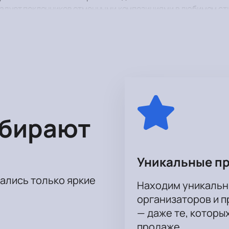
орадует поклонников отменными композициями в любимом сти
 шоу и отличным звуком, которые уже стали визитной карто
ься в ритм мелодиям, под которые невозможно устоять на м
 билеты на концерт группы Любэ. У нас честные цены и при
оформления заказа понадобится не больше пары минут, а п
казав удобный способ в заявке.
ыбирают
Уникальные п
тались только яркие
Находим уникальн
организаторов и 
— даже те, которы
продаже.