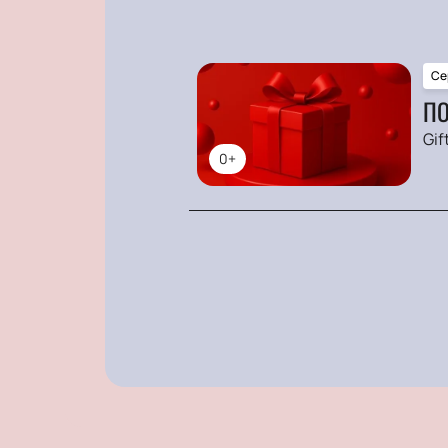
Се
ПО
Gif
0+