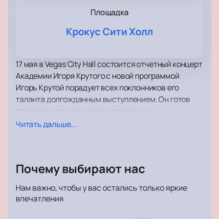
Площадка
Крокус Сити Холл
17 мая в Vegas City Hall состоится отчетный концерт
Академии Игоря Крутого с новой программой
Игорь Крутой порадует всех поклонников его
таланта долгожданным выступлением. Он готов
поделиться с вами своим прекрасным
настроением и подарить удовольствие от любимых
Читать дальше...
и проверенных временем композиций.
Игорь Крутой много выступает. У него напряженный
концертный график, но не смотря на свою
Почему выбирают нас
занятость, он успевает уделить время своей семье
и друзьям, живя полной жизнью и будучи помимо
Нам важно, чтобы у вас остались только яркие
своего творческого пути вполне обычным
впечатления
человеком со своими интересами и увлечениями.
Станьте одним тех, кто услышит выступление