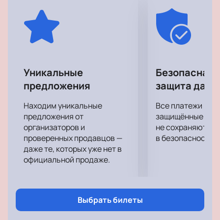
своего любимого артиста вживую! Ощутите
невероятную энергетику, драйв, и подарите себе
отличное настроение, которое останется с вами
надолго.
Уникальные
Безопасная 
предложения
защита данн
Находим уникальные
Все платежи про
предложения от
защищённые шлю
организаторов и
не сохраняются 
проверенных продавцов —
в безопасности.
даже те, которых уже нет в
официальной продаже.
Выбрать билеты