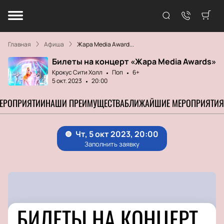
Главная
Афиша
Жара Media Award...
Билеты на концерт «Жара Media Awards»
Крокус Сити Холл
Поп
6+
5 окт. 2023
20:00
МЕРОПРИЯТИИ
НАШИ ПРЕИМУЩЕСТВА
БЛИЖАЙШИЕ МЕРОПРИЯТИЯ
БИЛЕТЫ НА КОНЦЕРТ