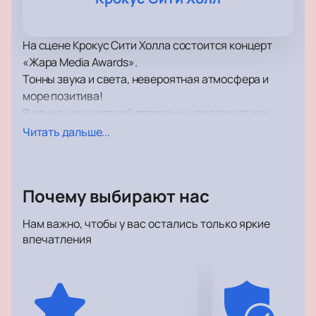
На сцене Крокус Сити Холла состоится концерт
«Жара Media Awards».
Тонны звука и света, невероятная атмосфера и
море позитива!
В рамках концертной программы прозвучат как
хорошо известные поклонникам, так и самые
Читать дальше...
свежие композиции, написанные совсем недавно.
Концерт пройдет в поддержку недавнего альбома.
Зрителей традиционно ожидает море драйва и
Почему выбирают нас
отличного настроения, возможность вживую
услышать хиты, а также невероятное шоу.
Нам важно, чтобы у вас остались только яркие
Самое передовое световое и звуковое
впечатления
оборудование позволит вам отчетливо услышать
каждый аккорд.