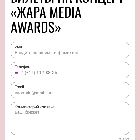
«ЖАРА MEDIA
AWARDS»
Имя
Телефон
Email
Комментарий к заявке
0
/
100