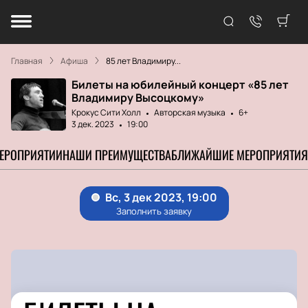
Главная
Афиша
85 лет Владимиру...
Билеты на юбилейный концерт «85 лет
Владимиру Высоцкому»
Крокус Сити Холл
Авторская музыка
6+
3 дек. 2023
19:00
МЕРОПРИЯТИИ
НАШИ ПРЕИМУЩЕСТВА
БЛИЖАЙШИЕ МЕРОПРИЯТИЯ