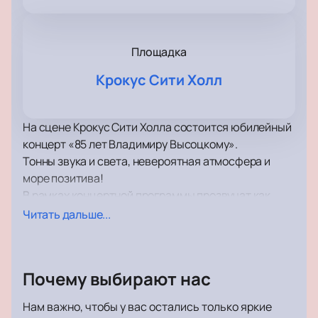
Площадка
Крокус Сити Холл
На сцене Крокус Сити Холла состоится юбилейный
концерт «85 лет Владимиру Высоцкому».
Тонны звука и света, невероятная атмосфера и
море позитива!
В рамках концертной программы прозвучат как
хорошо известные поклонникам, так и самые
Читать дальше...
свежие композиции, написанные совсем недавно.
Концерт пройдет в поддержку недавнего альбома.
Зрителей традиционно ожидает море драйва и
Почему выбирают нас
отличного настроения, возможность вживую
услышать хиты, а также невероятное шоу.
Нам важно, чтобы у вас остались только яркие
Самое передовое световое и звуковое