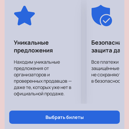
выбрать из жизненных ситуаций, в которых
оказались волею сюжета полностью достигнуты в
этой работе.
Спектакль получился очень тонким, чувственным,
пронзительным. После просмотра он, как
выдержанное дорогое вино, оставляет приятное
Уникальные
Безопасная 
послевкусие и желание насладиться увиденным
предложения
защита данн
вновь.
Находим уникальные
Все платежи про
предложения от
защищённые шлю
организаторов и
не сохраняются 
проверенных продавцов —
в безопасности.
даже те, которых уже нет в
официальной продаже.
Выбрать билеты