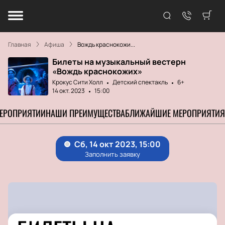
Главная
Афиша
Вождь краснокожи...
Билеты на музыкальный вестерн
«Вождь краснокожих»
Крокус Сити Холл
Детский спектакль
6+
14 окт. 2023
15:00
МЕРОПРИЯТИИ
НАШИ ПРЕИМУЩЕСТВА
БЛИЖАЙШИЕ МЕРОПРИЯТИЯ