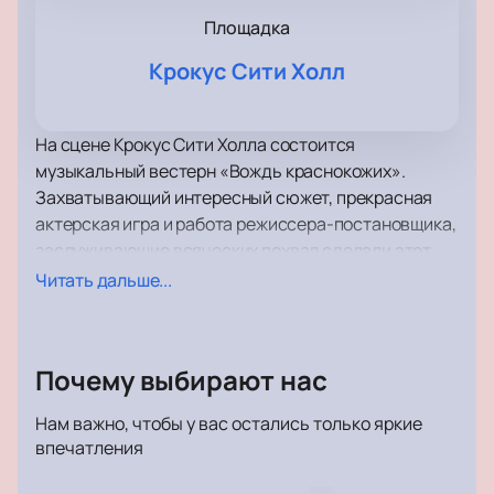
Площадка
Крокус Сити Холл
На сцене Крокус Сити Холла состоится
музыкальный вестерн «Вождь краснокожих».
Захватывающий интересный сюжет, прекрасная
актерская игра и работа режиссера-постановщика,
заслуживающие всяческих похвал сделали этот
спектакль одной из ведущих постановок в
Читать дальше...
репертуаре театра. Восторг вызывает и работа
костюмеров, гримеров и работников сцены,
которые приложили немало усилий к тому, чтобы
Почему выбирают нас
этот спектакль без преувеличения можно было
назвать образцом высочайшего уровня
Нам важно, чтобы у вас остались только яркие
художественного оформления.
впечатления
Такие задачи, как сопереживание героям,
сочувствие им, переживание за то, сумеют ли они