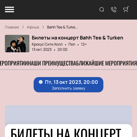
Главная
Афиша
Bahh Tee & Turke...
Билеты на концерт Bahh Tee & Turken
Крокус Сити Холл
Поп
12+
13 окт. 2023
20:00
МЕРОПРИЯТИИ
НАШИ ПРЕИМУЩЕСТВА
БЛИЖАЙШИЕ МЕРОПРИЯТИЯ
БИЛЕТЫ НА КОНЦЕРТ