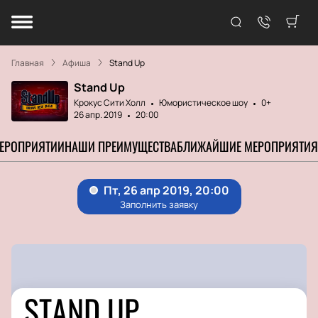
Главная
Афиша
Stand Up
Stand Up
Крокус Сити Холл
Юмористическое шоу
0+
26 апр. 2019
20:00
МЕРОПРИЯТИИ
НАШИ ПРЕИМУЩЕСТВА
БЛИЖАЙШИЕ МЕРОПРИЯТИЯ
STAND UP