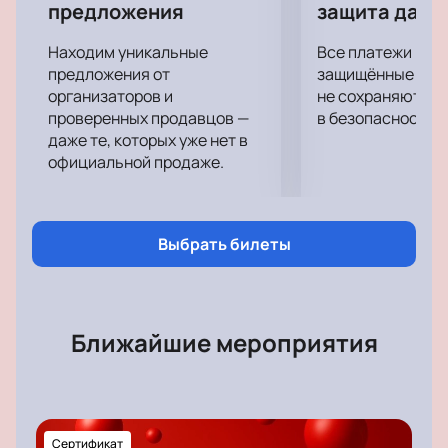
Выступления Руслана Белого, Тимура Каргинова,
предложения
защита данн
Славы Комиссаренко и других комиков развеселят
Находим уникальные
Все платежи про
самого серьезного зрителя. Насладитесь выступлениями
предложения от
защищённые шлю
любимых стендаперов и атмосферой вечера!
организаторов и
не сохраняются 
проверенных продавцов —
в безопасности.
даже те, которых уже нет в
официальной продаже.
Выбрать билеты
Ближайшие мероприятия
Сертификат