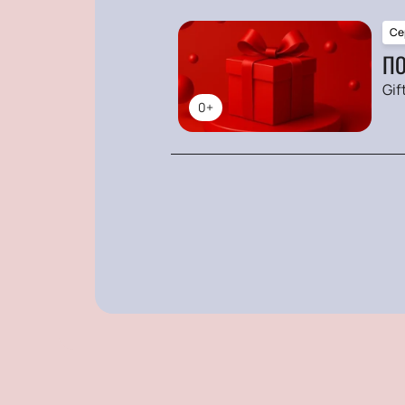
Се
ПО
Gif
0+