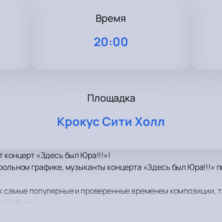
Время
3
20:00
Площадка
Крокус Сити Холл
т концерт «Здесь был Юра!!!»!
рольном графике, музыканты концерта «Здесь был Юра!!!» 
к самые популярные и проверенные временем композиции, т
 альбомах.
ре драйва и отличного настроения, возможность вживую у