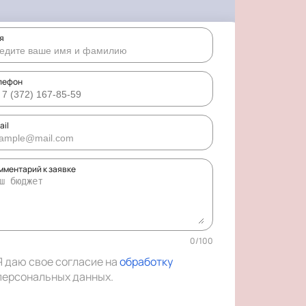
я
лефон
ail
мментарий к заявке
0
/
100
Я даю свое согласие на
обработку
персональных данных
.