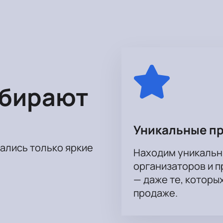
акже невероятное шоу, которое исполнители подарят своим п
тления от посещения концерта своей любимой группы!
ыбирают
Уникальные п
тались только яркие
Находим уникальн
организаторов и 
— даже те, которы
продаже.