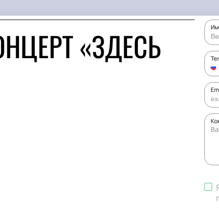
Им
ОНЦЕРТ «ЗДЕСЬ
Те
Em
Ко