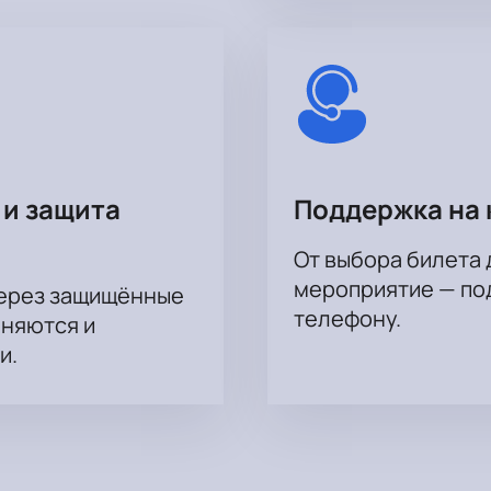
 и защита
Поддержка на 
От выбора билета 
мероприятие — под
через защищённые
телефону.
аняются и
и.