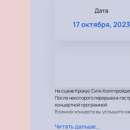
Дата
17 октября, 202
На сцене Крокус Сити Холл пройде
После некоторого перерыва в гаст
концертной программой.
В рамках концерта вы услышите ка
музыкантов, вышедшие в недавних
Зрителей традиционно ожидает мо
Читать дальше...