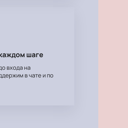
каждом шаге
до входа на
держим в чате и по