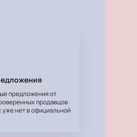
оклонникам на сцене.
редложения
ые предложения от
проверенных продавцов
х уже нет в официальной