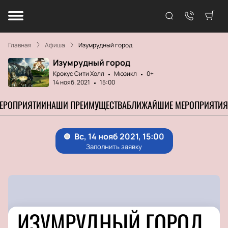
Главная
Афиша
Изумрудный город
Изумрудный город
Крокус Сити Холл
Мюзикл
0+
14 нояб. 2021
15:00
МЕРОПРИЯТИИ
НАШИ ПРЕИМУЩЕСТВА
БЛИЖАЙШИЕ МЕРОПРИЯТИЯ
ИЗУМРУДНЫЙ ГОРОД