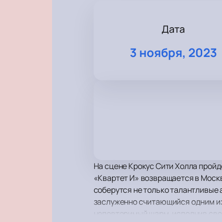
Дата
3 ноября, 2023
На сцене Крокус Сити Холла пройд
«Квартет И» возвращается в Москв
соберутся не только талантливые а
заслуженно считающийся одним и
неповторимый шарм, исполнив сво