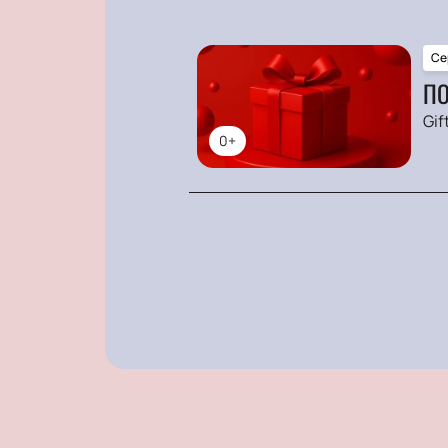
Се
ПО
Gif
0+