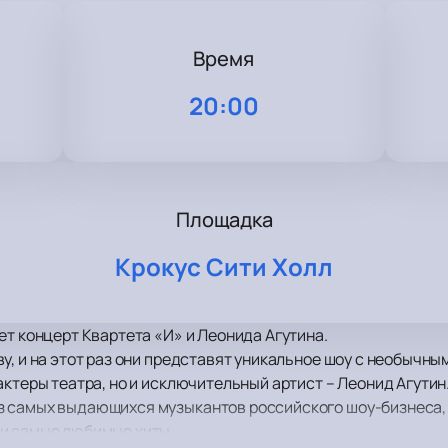
Время
20:00
Площадка
Крокус Сити Холл
ет концерт Квартета «И» и Леонида Агутина.
у, и на этот раз они представят уникальное шоу с необычны
ктеры театра, но и исключительный артист – Леонид Агутин.
з самых выдающихся музыкантов российского шоу-бизнеса,
и самые любимые хиты.