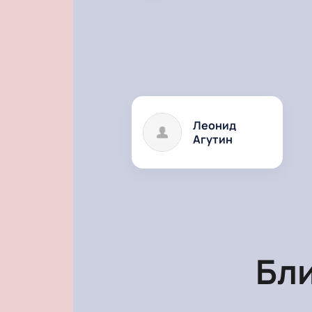
Леонид
Агутин
Бл