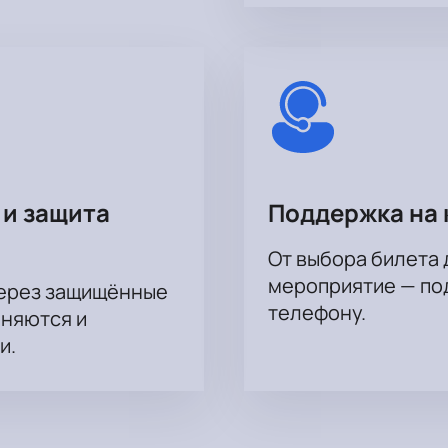
 и защита
Поддержка на 
От выбора билета 
мероприятие — под
через защищённые
телефону.
аняются и
и.