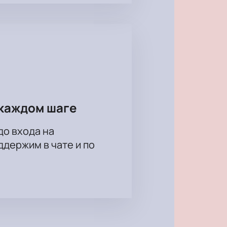
каждом шаге
до входа на
держим в чате и по