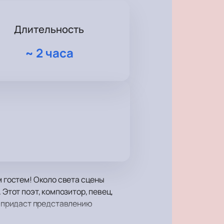
Длительность
~
2 часа
м гостем! Около света сцены
 Этот поэт, композитор, певец,
 придаст представлению