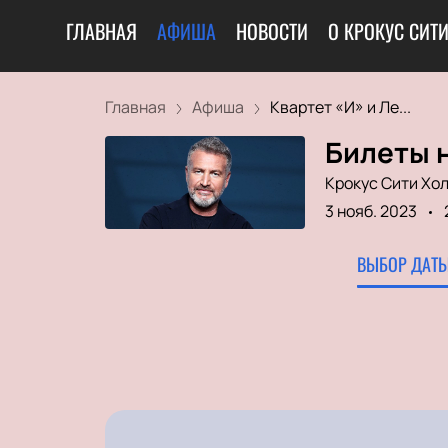
ГЛАВНАЯ
АФИША
НОВОСТИ
О КРОКУС СИТ
Главная
Афиша
Квартет «И» и Ле...
Билеты н
Крокус Сити Хо
3 нояб. 2023
ВЫБОР ДАТЫ