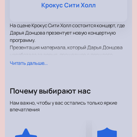
Крокус Сити Холл
На сцене Крокус Сити Холл состоится концерт, где
Дарья Донцова презентует новую концертную
программу.
Презентация материала, который Дарья Донцова
наработала за время, прошедшее с прошлого
концертного тура – основа программы этого
Читать дальше...
выступления. За то время, которое прошло с
подготовки предыдущей концертной программы,
Дарья Донцова подготовила много интересного, и
Почему выбирают нас
она готова поделиться с вами своими мыслями и
переживаниями.
Нам важно, чтобы у вас остались только яркие
Несмотря на напряженный рабочий график Дарья
впечатления
Донцова находит время для поисков творческого
вдохновения, общения с родными и близкими, а
также на отдых и увлечения.
Станьте одним тех, кто услышит выступление