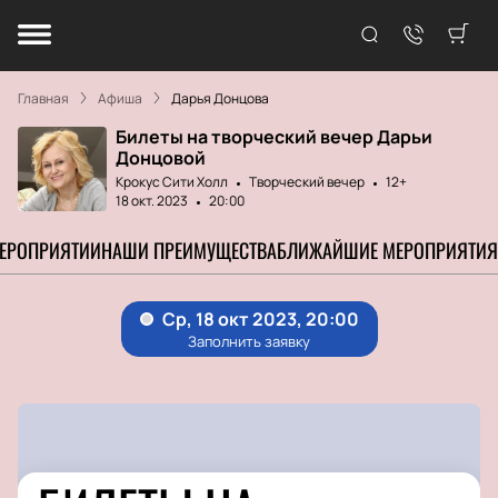
Главная
Афиша
Дарья Донцова
Билеты на творческий вечер Дарьи
Донцовой
Крокус Сити Холл
Творческий вечер
12+
18 окт. 2023
20:00
МЕРОПРИЯТИИ
НАШИ ПРЕИМУЩЕСТВА
БЛИЖАЙШИЕ МЕРОПРИЯТИЯ