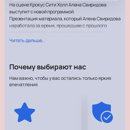
На сцене Крокус Сити Холл Алена Свиридова
выступит с новой программой.
Презентация материала, который Алена Свиридова
наработала за время, прошедшее с прошлого
концертного тура – основа программы этого
выступления. За то время, которое прошло с
Читать дальше...
подготовки предыдущей концертной программы,
Алена Свиридова подготовила много интересного,
и она готова поделиться с вами своими мыслями и
Почему выбирают нас
переживаниями.
Помимо напряженного концертного графика и
Нам важно, чтобы у вас остались только яркие
творческой работы Алена Свиридова успевает
впечатления
уделять время своей семье и друзьям, вести образ
жизни обычного человека.
Спешите подарите себе удовольствие от
первоклассного шоу! Заряд положительных
эмоций и отличное настроение надолго, вам
гарантированы!