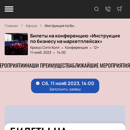
Главная
Афиша
Инструкция по би...
Билеты на конференцию «Инструкция
по бизнесу на маркетплейсах»
Крокус Сити Холл
Конференция
12+
11 нояб. 2023
14:00
МЕРОПРИЯТИИ
НАШИ ПРЕИМУЩЕСТВА
БЛИЖАЙШИЕ МЕРОПРИЯТИЯ