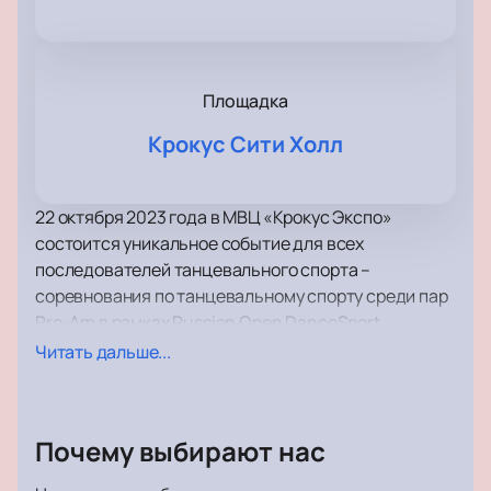
Площадка
Крокус Сити Холл
22 октября 2023 года в МВЦ «Крокус Экспо»
состоится уникальное событие для всех
последователей танцевального спорта –
соревнования по танцевальному спорту среди пар
Pro-Am в рамках Russian Open DanceSport
Championships.
Читать дальше...
Что такое Pro-Am? Это формат соревнований, в
котором один из партнеров является любителем и
имеет возможность соревноваться вместе с
Почему выбирают нас
опытным профессиональным танцором. Весь этот
великолепный ансамбль движений и эмоций