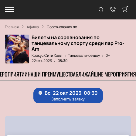
Главная
Афиша
Соревнования по ...
Билеты на соревнования по
танцевальному спорту среди пар Pro-
Am
Крокус Сити Холл
Танцевальное шоу
0+
22 окт. 2023
08:30
МЕРОПРИЯТИИ
НАШИ ПРЕИМУЩЕСТВА
БЛИЖАЙШИЕ МЕРОПРИЯТИЯ