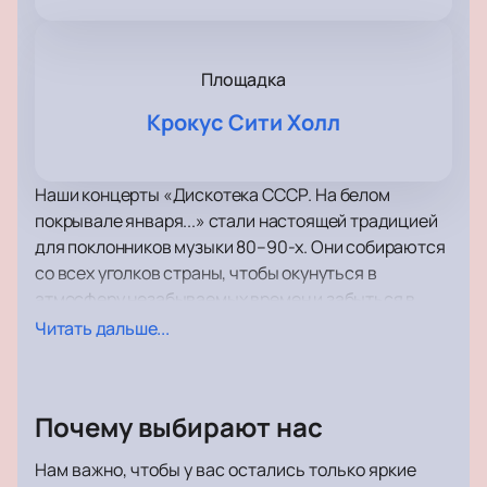
Площадка
Крокус Сити Холл
Наши концерты «Дискотека СССР. На белом
покрывале января...» стали настоящей традицией
для поклонников музыки 80–90-х. Они собираются
со всех уголков страны, чтобы окунуться в
атмосферу незабываемых времен и забыться в
ритме легендарных хитов.
Читать дальше...
Следующий концерт этой серии пройдет 26 января
2024 года в просторном и комфортабельном
Крокус Сити Холле. Здесь каждый сможет
Почему выбирают нас
насладиться неповторимой атмосферой
исторической эпохи, воспоминаниями и
Нам важно, чтобы у вас остались только яркие
легендарными музыкальными произведениями.