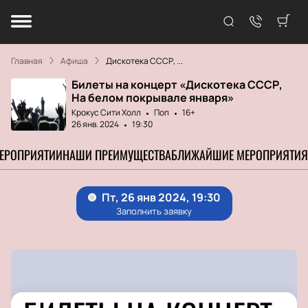
Главная
Афиша
Дискотека СССР, ...
Билеты на концерт «Дискотека СССР,
На белом покрывале января»
Крокус Сити Холл
Поп
16+
26 янв. 2024
19:30
МЕРОПРИЯТИИ
НАШИ ПРЕИМУЩЕСТВА
БЛИЖАЙШИЕ МЕРОПРИЯТИЯ