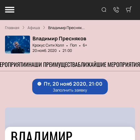
Главная
Афиша
Владимир Пресняк...
Владимир Пресняков
Крокус Сити Холл
Поп
6+
20 нояб. 2020
21:00
МЕРОПРИЯТИИ
НАШИ ПРЕИМУЩЕСТВА
БЛИЖАЙШИЕ МЕРОПРИЯТИЯ
ВЛАДИМИР