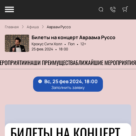
Главная
Афиша
Авраам Руссо
Билеты на концерт Авраама Руссо
Крокус Сити Холл
Поп
12+
25 фев. 2024
18:00
МЕРОПРИЯТИИ
НАШИ ПРЕИМУЩЕСТВА
БЛИЖАЙШИЕ МЕРОПРИЯТИЯ
БИЛЕТЫ НА КОНЦЕРТ