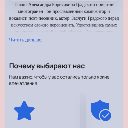
Талант Александра Борисовича Градского поистине
многогранен - он прославленный композитор и
вокалист, поэт-песенник, актер. Заслуги Градского перед
искусством сложно переоценить. Удостоившись самых
престижных званий в этой области - Заслуженного
деятеля искусств, лауреата Государственной премии РФ
Читать дальше...
и Народного артиста РФ - Александр Борисович не
собирается останавливаться на достигнутом.
Почему выбирают нас
Он руководит собственным театром «Градский Холл» и
неустанно открывает новые таланты (в том числе на
Нам важно, чтобы у вас остались только яркие
знаменитом шоу «Голос»), чтобы делиться с учениками
впечатления
своим мастерством, опытом, знаниями. Воспитанники
Градского неоднократно занимали первые места на шоу.
Вместе с другими известными артистами они также
выйдут на сцену Крокус Сити Холла, чтобы поздравить
маэстро с юбилеем.