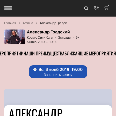
Главная
Афиша
Александр Градск...
Александр Градский
Крокус Сити Холл
Эстрада
6+
3 нояб. 2019
19:00
МЕРОПРИЯТИИ
НАШИ ПРЕИМУЩЕСТВА
БЛИЖАЙШИЕ МЕРОПРИЯТИЯ
АЛЕКСАНДР