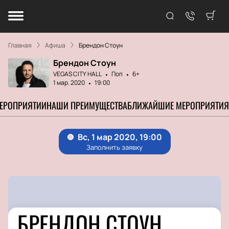
Главная
Афиша
Брендон Стоун
Брендон Стоун
VEGAS CITY HALL
Поп
6+
1 мар. 2020
19:00
МЕРОПРИЯТИИ
НАШИ ПРЕИМУЩЕСТВА
БЛИЖАЙШИЕ МЕРОПРИЯТИЯ
БРЕНДОН СТОУН