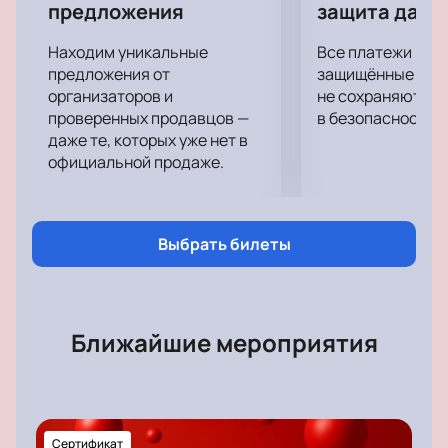
Grammy (Индонезия) за продюсирование песни «Malam
предложения
защита данн
Biru» в исполнении Sandhy Sondoro, победителя
конкурса «Новая волна-2009».
Находим уникальные
Все платежи про
предложения от
защищённые шлю
организаторов и
не сохраняются 
проверенных продавцов —
в безопасности.
даже те, которых уже нет в
официальной продаже.
Выбрать билеты
Ближайшие мероприятия
Сертификат