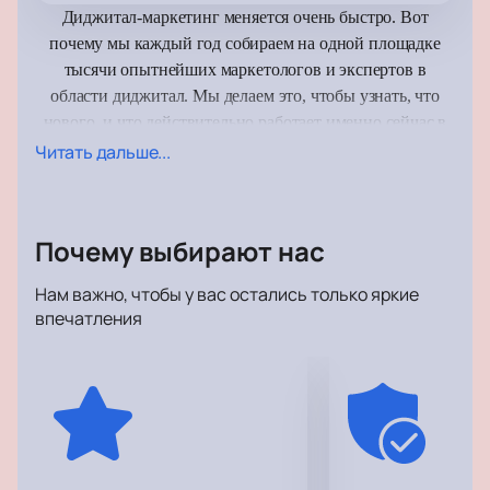
Диджитал-маркетинг меняется очень быстро. Вот
почему мы каждый год собираем на одной площадке
тысячи опытнейших маркетологов и экспертов в
области диджитал. Мы делаем это, чтобы узнать, что
нового, и что действительно работает именно сейчас в
диджитал-маркетинге. Если вы профессионал в
Читать дальше...
маркетинге, владелец агентства, консультант, или
предприниматель — это ваше событие.
Почему выбирают нас
На форуме вас ждет только насыщенный прикладной
контент — никакой «воды». Это must-do событие
Нам важно, чтобы у вас остались только яркие
не только для каждого маркетолога, но и для всех, кто
впечатления
понимает значимость диджитал-продвижения для своего
бизнеса.
ОСНОВНЫЕ ТЕМЫ:
ТРАФИК -
Создавайте эффективные маркетинговые