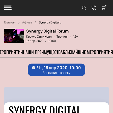
Главная
Афиша
Synergy Digital ...
Synergy Digital Forum
Крокус Сити Холл
Тренинг
12+
16 апр. 2020
10:00
МЕРОПРИЯТИИ
НАШИ ПРЕИМУЩЕСТВА
БЛИЖАЙШИЕ МЕРОПРИЯТИЯ
SYNERGY DIGITAL