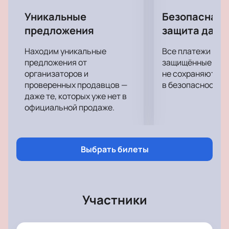
ее манерой одеваться. Не говоря уже о
завораживающей игре на укулеле!
Уникальные
Безопасная 
Ее песни занимают верхушки чартов, с ней
предложения
защита данн
записывает песни Моррисси и Милен Фармер, на ее
концерты собираются тысячи людей, чьи сердца
Находим уникальные
Все платежи про
стучат в унисон ее музыке, от этого атмосфера в
предложения от
защищённые шлю
зале становится еще более невероятной. Хотите
организаторов и
не сохраняются 
проверенных продавцов —
в безопасности.
ощутить эту энергетику на себе? Обязательно
даже те, которых уже нет в
посетите концерт Лауры Перголицци в Москве!
официальной продаже.
Выбрать билеты
Участники