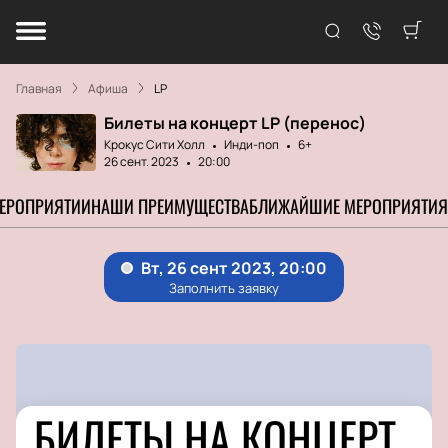
Главная
Афиша
LP
Билеты на концерт LP (перенос)
Крокус Сити Холл
Инди-поп
6+
26 сент. 2023
20:00
МЕРОПРИЯТИИ
НАШИ ПРЕИМУЩЕСТВА
БЛИЖАЙШИЕ МЕРОПРИЯТИЯ
БИЛЕТЫ НА КОНЦЕРТ