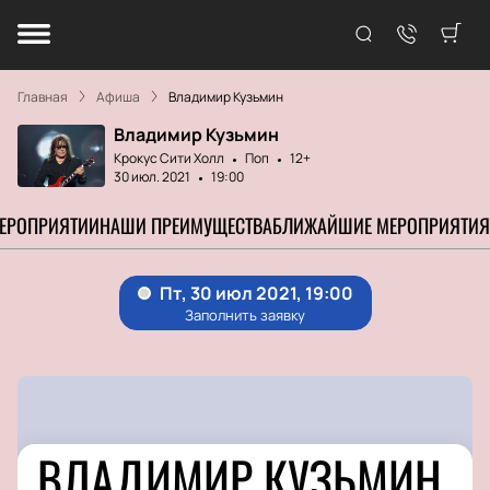
Главная
Афиша
Владимир Кузьмин
Владимир Кузьмин
Крокус Сити Холл
Поп
12+
30 июл. 2021
19:00
МЕРОПРИЯТИИ
НАШИ ПРЕИМУЩЕСТВА
БЛИЖАЙШИЕ МЕРОПРИЯТИЯ
ВЛАДИМИР КУЗЬМИН