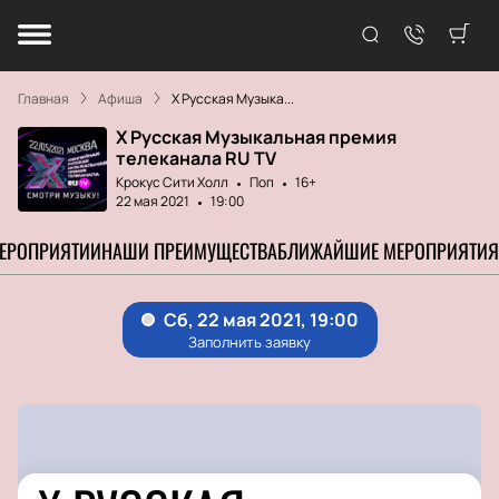
Главная
Афиша
X Русская Музыка...
X Русская Музыкальная премия
телеканала RU TV
Крокус Сити Холл
Поп
16+
22 мая 2021
19:00
МЕРОПРИЯТИИ
НАШИ ПРЕИМУЩЕСТВА
БЛИЖАЙШИЕ МЕРОПРИЯТИЯ