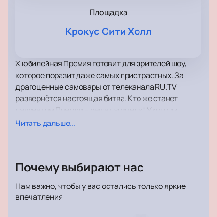
Площадка
Крокус Сити Холл
X юбилейная Премия готовит для зрителей шоу,
которое поразит даже самых пристрастных. За
драгоценные самовары от телеканала RU.TV
развернётся настоящая битва. Кто же станет
лауреатом Премии – решат зрители! У кого из
артистов самые преданные фанаты, и чьи песни
Читать дальше...
покорили хит-парады страны и сердца
поклонников – станет известно только в день
церемонии. «Отличительной чертой Премии всегда
Почему выбирают нас
была свобода от форматов и клише, – говорит
генеральный продюсер телеканала RU.TV Михаил
Нам важно, чтобы у вас остались только яркие
Богомолов. – И X юбилейная церемония станет
впечатления
квинтэссенцией всего лучшего, что присуще
Премии телеканала RU.TV. Это будет по-