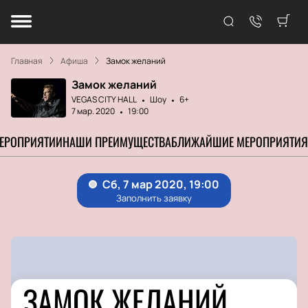
Главная
Афиша
Замок желаний
Замок желаний
VEGAS CITY HALL
Шоу
6+
7 мар. 2020
19:00
МЕРОПРИЯТИИ
НАШИ ПРЕИМУЩЕСТВА
БЛИЖАЙШИЕ МЕРОПРИЯТИЯ
ЗАМОК ЖЕЛАНИЙ