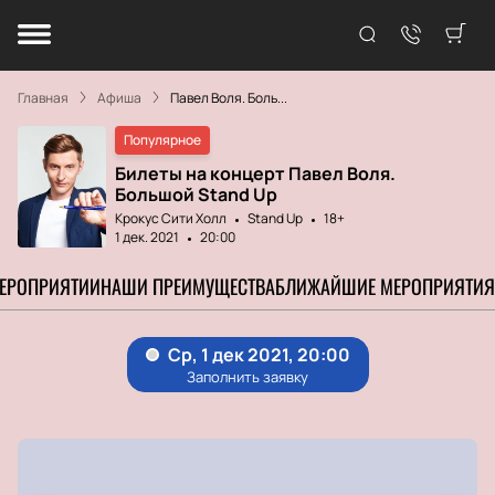
Главная
Афиша
Павел Воля. Боль...
Популярное
Билеты на концерт Павел Воля.
Большой Stand Up
Крокус Сити Холл
Stand Up
18+
1 дек. 2021
20:00
МЕРОПРИЯТИИ
НАШИ ПРЕИМУЩЕСТВА
БЛИЖАЙШИЕ МЕРОПРИЯТИЯ