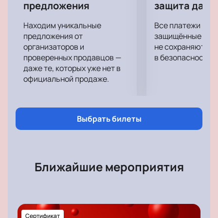
величины, среди которых Дима Билан, Валерий
предложения
защита данн
Меладзе, EMIN, Любовь Успенская, Михаил
Находим уникальные
Все платежи про
Шуфутинский, группы «Градусы», «Uma2rman»,
предложения от
защищённые шлю
«Любэ», «Рондо» и многие другие.
организаторов и
не сохраняются 
проверенных продавцов —
в безопасности.
даже те, которых уже нет в
официальной продаже.
Выбрать билеты
Ближайшие мероприятия
Сертификат