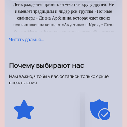
День рождения принято отмечать в кругу друзей. Не
изменяет традициям и лидер рок-группы «Ночные
снайперы» Диана Арбенина, которая ждет своих
поклонников на концерт «Акустика» в Крокус Сити
Холл в Москве. Выступление посвящено 45-летнему
юбилею исполнительницы, имя которой всегда
Читать дальше...
ассоциируется с драйвом, свободой, непокорностью и
удивительной романтикой.
Почему выбирают нас
В программе – знаменитые хиты группы, но в
оригинальном звучании и новом прочтении. Это
Нам важно, чтобы у вас остались только яркие
приходит с годами – мудрость, сдержанность,
впечатления
мелодичность, при этом Арбенина при всей своей
открытости всегда остается загадкой, недостижимой и
притягательной.
Концерт Дианы Арбениной 8 июля в Crocus City Hall
предполагает акустическое выступление, живой звук и