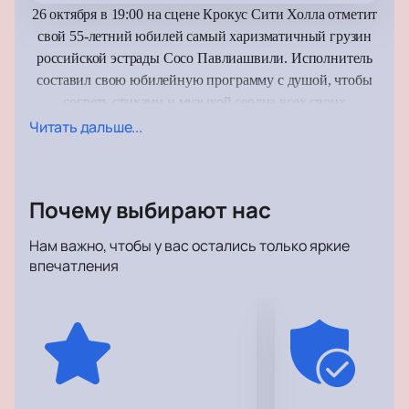
26 октября в 19:00 на сцене Крокус Сити Холла отметит
свой 55-летний юбилей самый харизматичный грузин
российской эстрады Сосо Павлиашвили. Исполнитель
составил свою юбилейную программу с душой, чтобы
согреть стихами и музыкой сердца всех своих
слушателей. Он, как никто другой, умеет говорить со
Читать дальше...
сцены искренне и создает ощущение разговора со
старинным приятелем.
Почему выбирают нас
В этот вечер публика услышит обновленную программу
«Небо на ладони», которая по мнению большинства
Нам важно, чтобы у вас остались только яркие
музыкальных критиков получилась очень честная и
впечатления
глубокая. На сцене прозвучат и песни-хиты, например,
ставшая легендарной композиция: «Носите женщин на
руках».
Сосо Павлиашвили не только одаренный певец с
уникальным бархатистым тембром. Он пишет музыку к