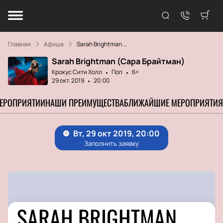
Главная
Афиша
Sarah Brightman ...
Sarah Brightman (Сара Брайтман)
Крокус Сити Холл
Поп
6+
29 окт. 2019
20:00
МЕРОПРИЯТИИ
НАШИ ПРЕИМУЩЕСТВА
БЛИЖАЙШИЕ МЕРОПРИЯТИЯ
SARAH BRIGHTMAN