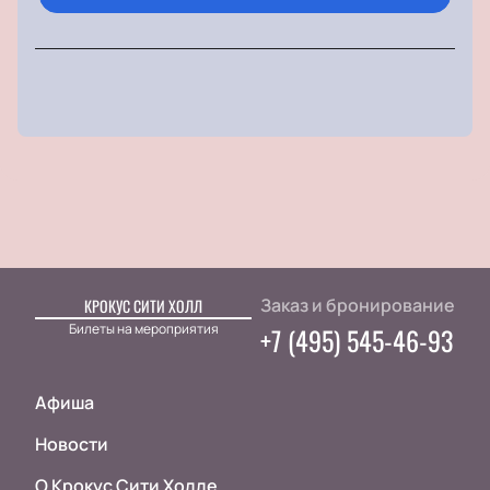
Меликов — дипломированный художник, один из
первых в стране основавший театральную
мастерскую, создавал декорации, костюмы и
обувь для известных театров.
Заказ и бронирование
КРОКУС СИТИ ХОЛЛ
Билеты на мероприятия
+7 (495) 545-46-93
Афиша
Новости
О Крокус Сити Холле