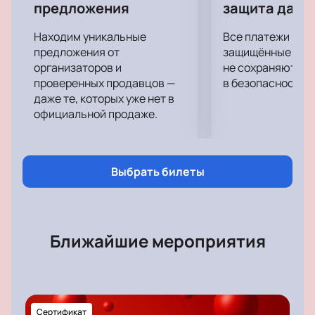
программа, куда вошли не только свежие треки, но
предложения
защита данн
и полюбившиеся хиты из ее раннего творчества,
декорации, костюмы, подтанцовка - все это
Находим уникальные
Все платежи про
сольется в едином порыве и унесет зрителя в
предложения от
защищённые шлю
незабываемое двухчасовое путешествие.
организаторов и
не сохраняются 
проверенных продавцов —
в безопасности.
даже те, которых уже нет в
официальной продаже.
Выбрать билеты
Ближайшие мероприятия
Сертификат