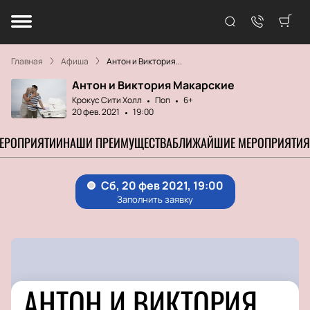
Главная
Афиша
Антон и Виктория...
Антон и Виктория Макарские
Крокус Сити Холл
Поп
6+
20 фев. 2021
19:00
МЕРОПРИЯТИИ
НАШИ ПРЕИМУЩЕСТВА
БЛИЖАЙШИЕ МЕРОПРИЯТИЯ
АНТОН И ВИКТОРИЯ