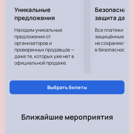
Крокус Сити Холл в Москве. Не упустите возможность
насладится хорошим вокалом и увидеть любимых
Уникальные
Безопасная 
исполнителей вживую!
предложения
защита данн
Находим уникальные
Все платежи про
предложения от
защищённые шлю
организаторов и
не сохраняются 
проверенных продавцов —
в безопасности.
даже те, которых уже нет в
официальной продаже.
Выбрать билеты
Ближайшие мероприятия