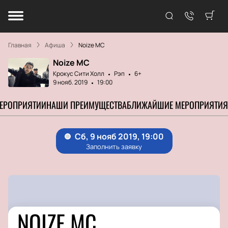
Главная
Афиша
Noize MC
Noize MC
Крокус Сити Холл
Рэп
6+
9 нояб. 2019
19:00
МЕРОПРИЯТИИ
НАШИ ПРЕИМУЩЕСТВА
БЛИЖАЙШИЕ МЕРОПРИЯТИЯ
NOIZE MC