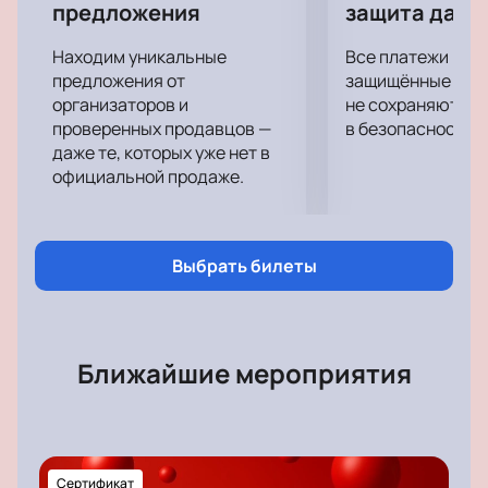
Евгений Алешников когда-то учил Noize MC играть на
предложения
защита данн
гитаре. Теперь эти два разных музыкальных мира
собрались на сцене Crocus City Hall в Москве, чтобы
Находим уникальные
Все платежи про
предложения от
защищённые шлю
творить очередные популярные шедевры.
организаторов и
не сохраняются 
проверенных продавцов —
в безопасности.
даже те, которых уже нет в
официальной продаже.
Выбрать билеты
Ближайшие мероприятия
Сертификат