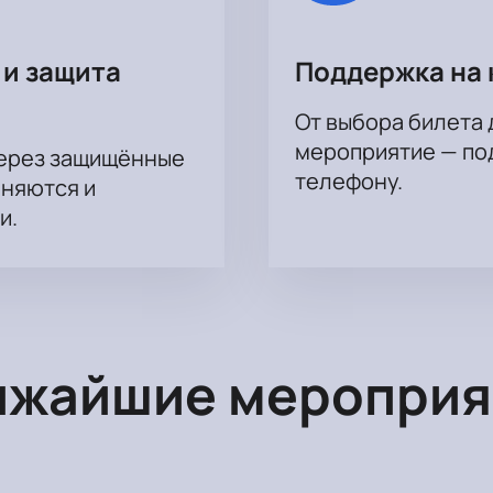
 и защита
Поддержка на 
От выбора билета 
мероприятие — под
через защищённые
телефону.
аняются и
и.
ижайшие мероприя