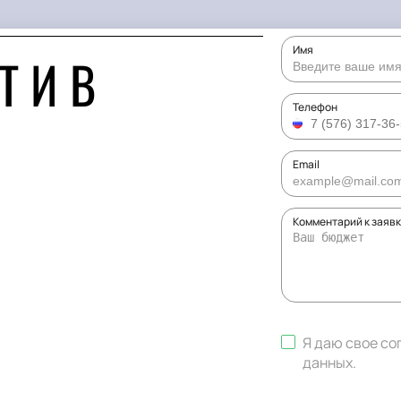
Имя
Т И В
Телефон
Email
Комментарий к заяв
Я даю свое со
данных
.