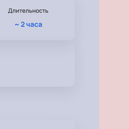
Длительность
~
2 часа