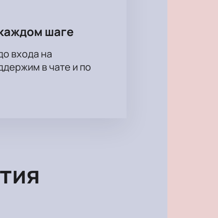
каждом шаге
до входа на
держим в чате и по
тия