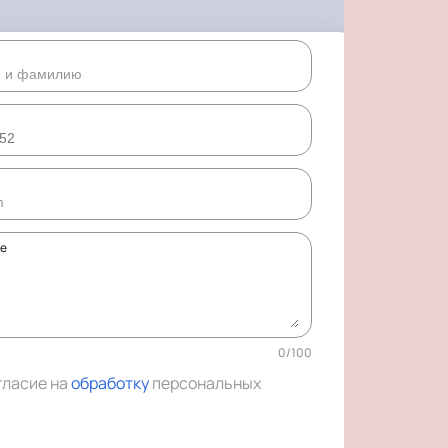
ке
0
/
100
гласие на
обработку
персональных