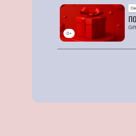
Се
ПО
Gif
0+