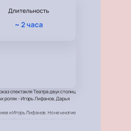
Длительность
~
2 часа
оказ спектакля Театра двух столиц
х ролях - Игорь Лифанов, Дарья
иев и Игорь Лифанов. Но не многие
оили себе хорошую карьеру и стали
м из самых успешных примеров