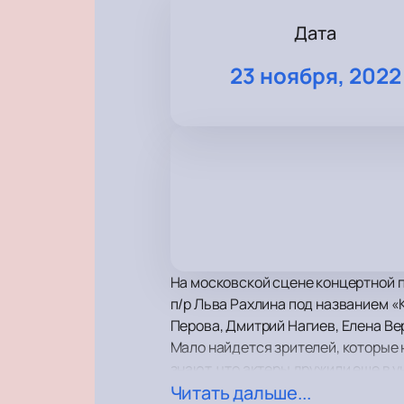
Дата
23 ноября, 2022
На московской сцене концертной п
п/р Льва Рахлина под названием «
Перова, Дмитрий Нагиев, Елена Ве
Мало найдется зрителей, которые 
знают, что актеры дружили еще в 
популярны. Кроме того, они вмест
Читать дальше...