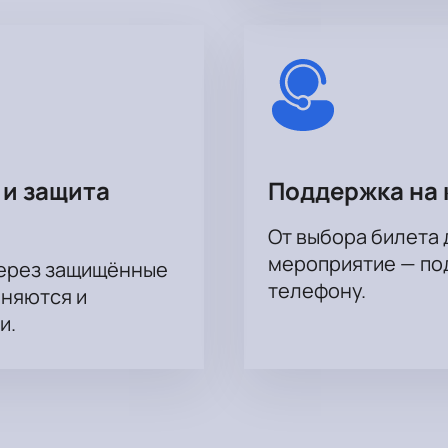
 и защита
Поддержка на 
От выбора билета 
мероприятие — под
через защищённые
телефону.
аняются и
и.