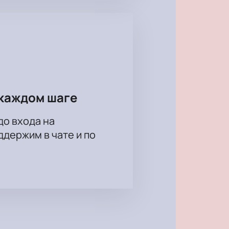
каждом шаге
до входа на
держим в чате и по