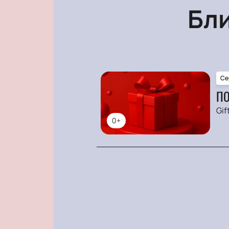
Бл
Се
ПО
Gif
0+