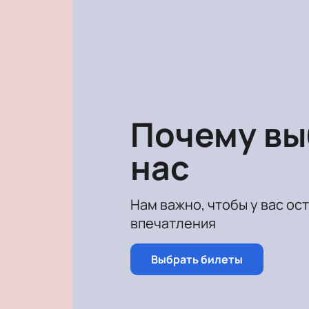
этого можно назвать знаменитый с
лет собирает полные зала в России
Поставлена «Кыся» по мотивам одн
питерского помойного кота, котор
удалось максимально убедительно
Мало какой современный отечеств
уже посмотрели тысячи зрителей и
Почему в
Увидеть нашумевшую постановку Ль
нас
Нам важно, чтобы у вас ос
впечатления
Выбрать билеты