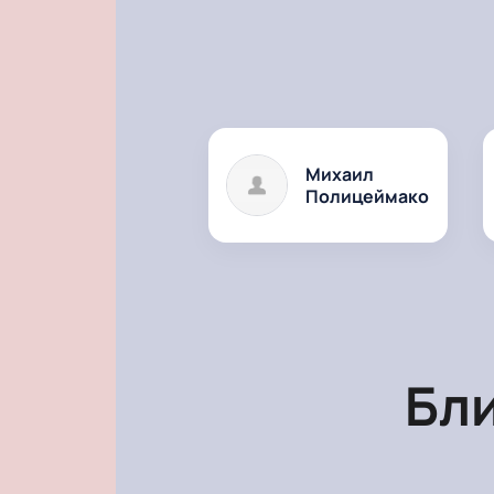
Михаил
Полицеймако
Бл