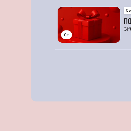
Се
ПО
Gif
0+