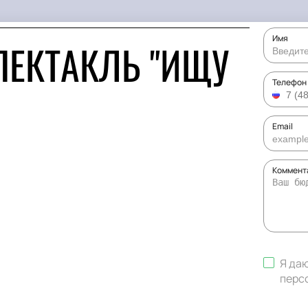
Имя
ПЕКТАКЛЬ "ИЩУ
Телефон
Email
Коммента
Я да
перс