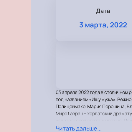
Дата
3 марта, 2022
03 апреля 2022 года в столичном 
под названием «Ищу мужа». Режисс
Полицеймако, Мария Порошина, Вл
Миро Гавран – хорватский драматур
издательской деятельностью. Лаур
Автор знаменитых произведений, к
Читать дальше...