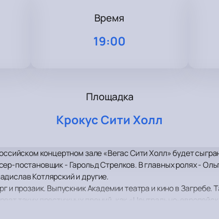
Время
19:00
Площадка
Крокус Сити Холл
российском концертном зале «Вегас Сити Холл» будет сыгра
ер-постановщик - Гарольд Стрелков. В главных ролях - Оль
адислав Котлярский и другие.
г и прозаик. Выпускник Академии театра и кино в Загребе. 
еат таких престижных премий, как «Центрально-европейско
оторые востребованы по всему миру и переведены более чем