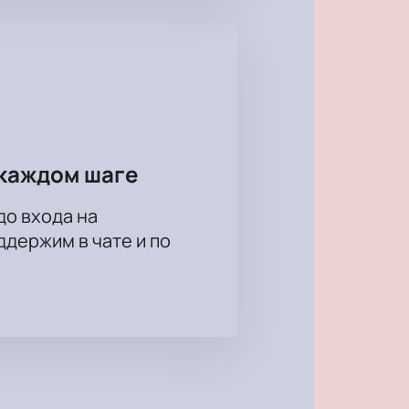
каждом шаге
до входа на
держим в чате и по