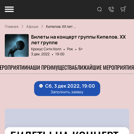
Главная
Афиша
Кипелов. XX лет ...
Билеты на концерт группы Кипелов. XX
лет группе
Крокус Сити Холл
Рок
6+
3 дек. 2022
19:00
МЕРОПРИЯТИИ
НАШИ ПРЕИМУЩЕСТВА
БЛИЖАЙШИЕ МЕРОПРИЯТИЯ