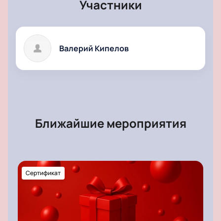
билетов и безопасность проведения платежа
Участники
гарантированы.
Валерий Кипелов
Ближайшие мероприятия
Сертификат