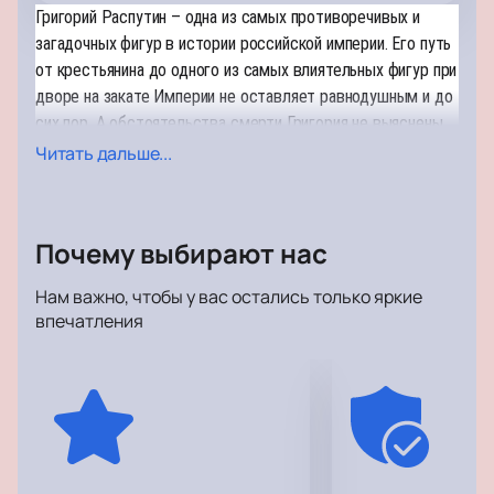
Григорий Распутин – одна из самых противоречивых и
загадочных фигур в истории российской империи. Его путь
от крестьянина до одного из самых влиятельных фигур при
дворе на закате Империи не оставляет равнодушным и до
сих пор. А обстоятельства смерти Григория не выяснены
до конца. Еще при жизни Распутин стал человеком-мифом,
Читать дальше...
приписывали ему и демонические свойства.
Балет «Распутин» создала известный хореограф Юка
Почему выбирают нас
Ойши специально для выступлений Сергея Полунина в
знаменитом лондонском театре Palladium. Образ Григория
Нам важно, чтобы у вас остались только яркие
сочетает в себе откровенного аутсайдера и монстра,
впечатления
целителя и человека со сверхспособностями. Сергей
превосходно показывает на сцене жизнь человека с
невероятной харизмой, силой и властью и все передается
в пластике тела искусного танцовщика.