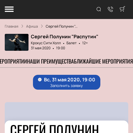
Главная
Афиша
Сергей Полунин "...
Сергей Полунин "Распутин"
Крокус Сити Холл
Балет
12+
31 мая 2020
19:00
МЕРОПРИЯТИИ
НАШИ ПРЕИМУЩЕСТВА
БЛИЖАЙШИЕ МЕРОПРИЯТИЯ
СЕРГЕЙ ПОЛУНИН