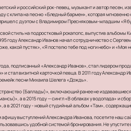
тский и российский рок-певец, музыкант и автор песен, из
году с клипа на песню «Бледный бармен», которая мгновенно
 пришел с дуэтом с Владимиром Пресняковым-младшим «Я бу
свой стиль на подростковый рокапопс, выпустив альбомы Килл
 1995 году Александр Иванов начал сотрудничество с Серге
оже, какой пустяк», «Я постелю тебе под ноги небо» и «Моя 
года, подписанный «Александр Иванов», стал лидером прода
 и стал визитной карточкой певца. В 2011 году Александр 
л ремейк песни Михаила Шелега «Дождь».
странство (Баллады)», включающий ранее не издававшиеся 
ансы)», а в 2015 году — сингл «В облаках у водопада» и сбо
 а в 2021 году - новый студийный альбом «Там», содержащи
и афишу выступлений Александра Иванова, посетите наш са
пользовавшись удобной системой бронирования. Не упустит