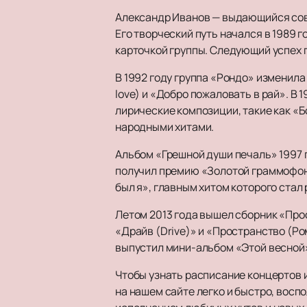
Александр Иванов — выдающийся сове
Его творческий путь начался в 1989 
карточкой группы. Следующий успех
В 1992 году группа «Рондо» изменила 
love) и «Добро пожаловать в рай». В
лирические композиции, такие как «Б
народными хитами.
Альбом «Грешной души печаль» 1997 
получил премию «Золотой граммофон»
был я», главным хитом которого ста
Летом 2013 года вышел сборник «Про
«Драйв (Drive)» и «Пространство (Ром
выпустил мини-альбом «Этой весной»,
Чтобы узнать расписание концертов 
на нашем сайте легко и быстро, вос