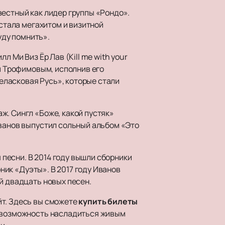
вестный как лидер группы «Рондо».
 стала мегахитом и визитной
ду помнить».
 Ми Виз Ёр Лав (Kill me with your
ем Трофимовым, исполнив его
неласковая Русь», которые стали
ж. Сингл «Боже, какой пустяк»
Иванов выпустил сольный альбом «Это
песни. В 2014 году вышли сборники
рник «Дуэты». В 2017 году Иванов
й двадцать новых песен.
йт. Здесь вы сможете
купить билеты
е возможность насладиться живым