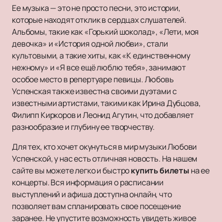
Ее музыка — это не просто песни, это истории,
которые находят отклик в сердцах слушателей.
Альбомы, такие как «Горький шоколад», «Лети, моя
девочка» и «История одной любви», стали
культовыми, а такие хиты, как «К единственному
нежному» и «Я все ещё люблю тебя», занимают
особое место в репертуаре певицы. Любовь
Успенская также известна своими дуэтами с
известными артистами, такими как Ирина Дубцова,
Филипп Киркоров и Леонид Агутин, что добавляет
разнообразие и глубину ее творчеству.
Для тех, кто хочет окунуться в мир музыки Любови
Успенской, у нас есть отличная новость. На нашем
сайте вы можете легко и быстро
купить билеты
на ее
концерты. Вся информация о расписании
выступлений и афиша доступна онлайн, что
позволяет вам спланировать свое посещение
заранее. Не упустите возможность увидеть живое