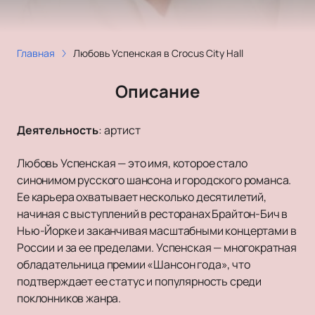
Главная
Любовь Успенская в Crocus City Hall
Описание
Деятельность
:
артист
Любовь Успенская — это имя, которое стало
синонимом русского шансона и городского романса.
Ее карьера охватывает несколько десятилетий,
начиная с выступлений в ресторанах Брайтон-Бич в
Нью-Йорке и заканчивая масштабными концертами в
России и за ее пределами. Успенская — многократная
обладательница премии «Шансон года», что
подтверждает ее статус и популярность среди
поклонников жанра.