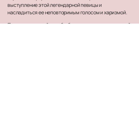
выступление этой легендарной певицы и
насладиться ее неповторимым голосом и харизмой.
Посетите наш сайт, чтобы быть в курсе всех новостей
и обновлений, связанных с концертами Любови
Успенской. Это ваш шанс стать частью музыкальной
истории и насладиться атмосферой настоящего
русского шансона в исполнении одной из его лучших
представительниц.
Заказ и бронирование
КРОКУС СИТИ ХОЛЛ
Билеты на мероприятия