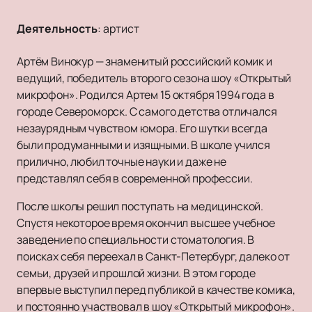
Деятельность
:
артист
Артём Винокур — знаменитый российский комик и
ведущий, победитель второго сезона шоу «Открытый
микрофон». Родился Артем 15 октября 1994 года в
городе Североморск. С самого детства отличался
незаурядным чувством юмора. Его шутки всегда
были продуманными и изящными. В школе учился
прилично, любил точные науки и даже не
представлял себя в современной профессии.
После школы решил поступать на медицинской.
Спустя некоторое время окончил высшее учебное
заведение по специальности стоматология. В
поисках себя переехал в Санкт-Петербург, далеко от
семьи, друзей и прошлой жизни. В этом городе
впервые выступил перед публикой в качестве комика,
и постоянно участвовал в шоу «Открытый микрофон».