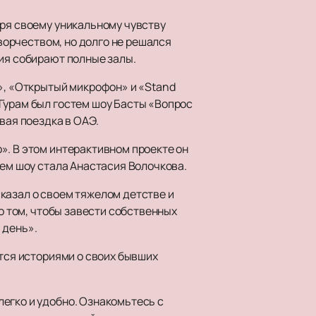
аря своему уникальному чувству
творчеством, но долго не решался
ния собирают полные залы.
л», «Открытый микрофон» и «Stand
Гурам был гостем шоу Басты «Вопрос
вая поездка в ОАЭ.
». В этом интерактивном проекте он
оем шоу стала Анастасия Волочкова.
казал о своем тяжелом детстве и
 о том, чтобы завести собственных
 день».
ятся историями о своих бывших
легко и удобно. Ознакомьтесь с