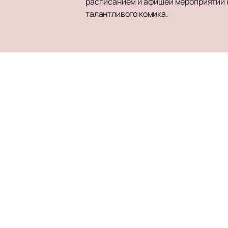
расписанием и афишей мероприятий н
талантливого комика.
Афиша
КРОКУС СИТИ ХОЛЛ
Новости
Билеты на мероприятия