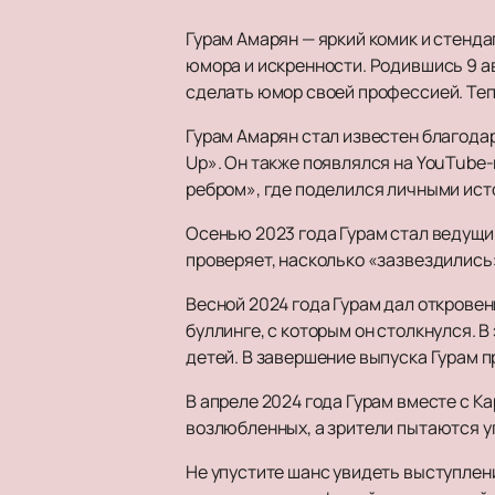
Гурам Амарян — яркий комик и стенд
юмора и искренности. Родившись 9 авг
сделать юмор своей профессией. Теп
Гурам Амарян стал известен благода
Up». Он также появлялся на YouTube
ребром », где поделился личными ист
Осенью 2023 года Гурам стал ведущи
проверяет, насколько «зазвездились»
Весной 2024 года Гурам дал открове
буллинге, с которым он столкнулся. 
детей. В завершение выпуска Гурам 
В апреле 2024 года Гурам вместе с К
возлюбленных, а зрители пытаются уг
Не упустите шанс увидеть выступлен