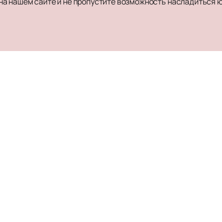
а нашем сайте и не пропустите возможность насладиться 
О Крокус Сити Холле
Оплата и доставка
О нас
Правила оказания 