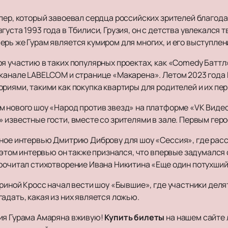
апер, который завоевал сердца российских зрителей благод
уста 1993 года в Тбилиси, Грузия, он с детства увлекался 
ерь же Гурам является кумиром для многих, и его выступле
ря участию в таких популярных проектах, как «Comedy Батт
-канале LABELCOM и странице «Макарена». Летом 2023 года 
ориями, такими как покупка квартиры для родителей и их пер
м нового шоу «Народ против звезд» на платформе «VK Видео
 известные гости, вместе со зрителями в зале. Первым гер
нное интервью Дмитрию Диброву для шоу «Сессия», где расс
В этом интервью он также признался, что впервые задумался
прочитал стихотворение Ивана Никитина «Еще один потухший
ариной Кросс начал вести шоу «Бывшие», где участники дел
адать, какая из них является ложью.
ия Гурама Амаряна вживую!
Купить билеты
на нашем сайте 