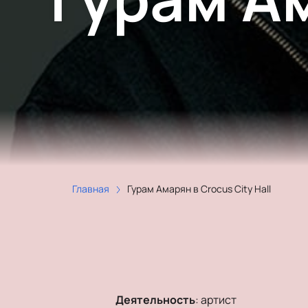
Главная
Гурам Амарян в Crocus City Hall
Деятельность
:
артист