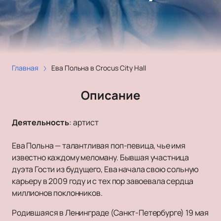
Главная
Ева Польна в Crocus City Hall
Описание
Деятельность
:
артист
Ева Польна — талантливая поп-певица, чье имя
известно каждому меломану. Бывшая участница
дуэта Гости из будущего, Ева начала свою сольную
карьеру в 2009 году и с тех пор завоевала сердца
миллионов поклонников.
Родившаяся в Ленинграде (Санкт-Петербурге) 19 мая