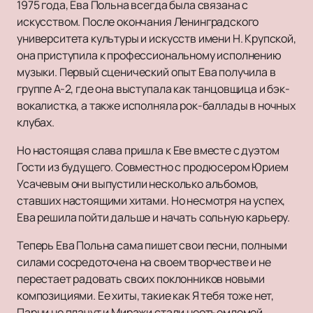
1975 года, Ева Польна всегда была связана с
искусством. После окончания Ленинградского
университета культуры и искусств имени Н. Крупской,
она приступила к профессиональному исполнению
музыки. Первый сценический опыт Ева получила в
группе А-2, где она выступала как танцовщица и бэк-
вокалистка, а также исполняла рок-баллады в ночных
клубах.
Но настоящая слава пришла к Еве вместе с дуэтом
Гости из будущего. Совместно с продюсером Юрием
Усачевым они выпустили несколько альбомов,
ставших настоящими хитами. Но несмотря на успех,
Ева решила пойти дальше и начать сольную карьеру.
Теперь Ева Польна сама пишет свои песни, полными
силами сосредоточена на своем творчестве и не
перестает радовать своих поклонников новыми
композициями. Ее хиты, такие как Я тебя тоже нет,
Парни не плачут и Миражи стали неотъемлемой