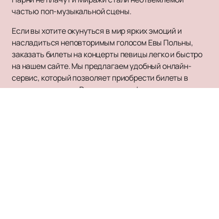
частью поп-музыкальной сцены.
Если вы хотите окунуться в мир ярких эмоций и
насладиться неповторимым голосом Евы Польны,
заказать билеты на концерты певицы легко и быстро
на нашем сайте. Мы предлагаем удобный онлайн-
сервис, который позволяет приобрести билеты в
несколько кликов. Расписание и афишу предстоящих
мероприятий с Евой Польной вы можете также
просмотреть на нашем сайте.
Не упустите возможность насладиться живым
выступлением талантливой певицы Евы Польны и
окунуться в атмосферу ее музыки.
Заказывайте
билеты
на нашем сайте прямо сейчас и станьте
частью незабываемого музыкального события.